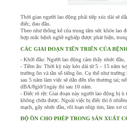
Thời gian người lao động phải tiếp xúc dài sẽ
điếc, đau đầu.
Theo như thống kê của trung tâm sức khỏe lao 
hợp mắc bệnh nghề nghiệp được phát hiện, trong
CÁC GIAI ĐOẠN TIẾN TRIỂN CỦA BỆNH
- Khởi đầu: Người lao động cảm thấy nhức đầu, 
- Tiềm ẩn: Thời kỳ này kéo dài từ 5 – 15 năm tuỳ
trường ồn và tần số tiếng ồn. Cụ thể như trường
sau 5 năm làm việc sẽ dẫn đến tổn thương tai; nế
dBA/8giờ/1ngày thì sau 10 năm.
- Điếc rõ rệt: Giai đoạn này người lao động bị ù
không chữa được. Ngoài việc bị điếc thì ô nhiễm 
mạch, gây nhức đầu, rối loạn nhịp tim, làm xơ c
ĐỘ ỒN CHO PHÉP TRONG SẢN XUẤT C