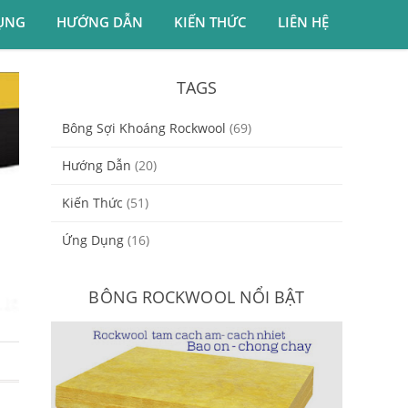
ỤNG
HƯỚNG DẪN
KIẾN THỨC
LIÊN HỆ
TAGS
Bông Sợi Khoáng Rockwool
(69)
Hướng Dẫn
(20)
Kiến Thức
(51)
Ứng Dụng
(16)
BÔNG ROCKWOOL NỔI BẬT
Bông Sợi Khoáng Rockwool Dạng
Tấm