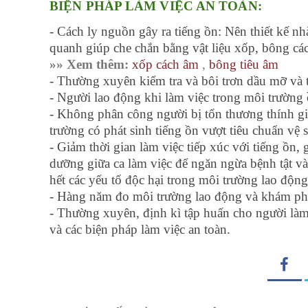
BIỆN PHÁP LÀM VIỆC AN TOÀN:
- Cách ly nguồn gây ra tiếng ồn: Nên thiết kế n
quanh giúp che chắn bằng vật liệu xốp, bông cá
»» Xem thêm:
xốp cách âm
,
bông tiêu âm
- Thường xuyên kiểm tra và bôi trơn dầu mỡ và 
- Người lao động khi làm việc trong môi trường ồn
- Không phân công người bị tổn thương thính gi
trường có phát sinh tiếng ồn vượt tiêu chuẩn vệ 
- Giảm thời gian làm việc tiếp xúc với tiếng ồn,
dưỡng giữa ca làm việc để ngăn ngừa bệnh tật 
hết các yếu tố độc hại trong môi trường lao động
- Hàng năm đo môi trường lao động và khám phá
- Thường xuyên, định kì tập huấn cho người làm v
và các biện pháp làm việc an toàn.