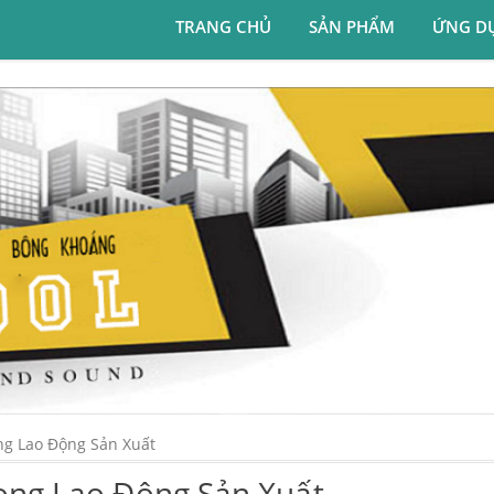
TRANG CHỦ
SẢN PHẨM
ỨNG D
ng Lao Động Sản Xuất
ong Lao Động Sản Xuất