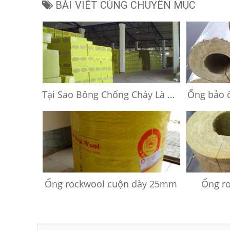
BÀI VIẾT CÙNG CHUYÊN MỤC
Tại Sao Bông Chống Cháy Là Vật Liệu Quan Trọng Cho Xây Dựng
Ống bảo 
Ống rockwool cuộn dày 25mm
Ống r