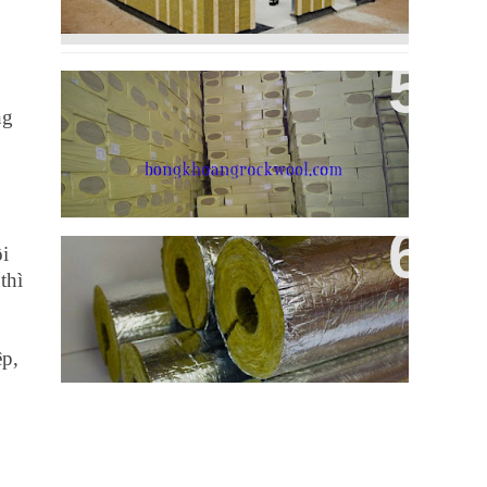
Vật Liệu Cách Nhiệt Cách Âm Bông
ng
Sợi Khoáng Rockwool
ôi
Bông Sợi Khoáng Rockwool Dạng
thì
Ống Cách Nhiệt Cách Âm
ệp,