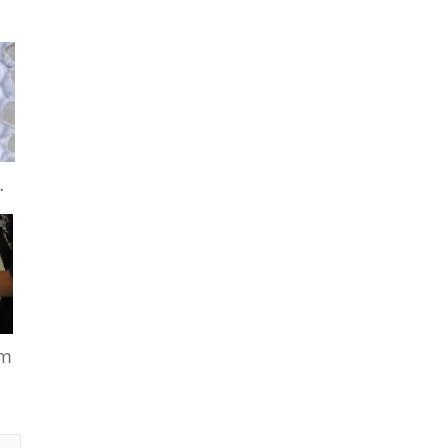
phi 21 27mm
mm