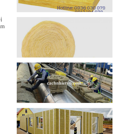
ị
Bông Sợi Khoáng Rockwool Dạng
àm
Cuộn Cách Nhiệt Cách Âm
Ống Bảo Ôn Rockwool Cách Nhiệt
Cách Âm Ống Gió
Ứng Dụng Cách Nhiệt Của Bông
Rockwool.