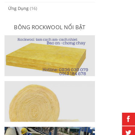
Ứng Dụng
(16)
BÔNG ROCKWOOL NỔI BẬT
Bông Sợi Khoáng Rockwool
Dạng Tấm
Bông Sợi Khoáng Rockwool
Dạng Cuộn Cách Nhiệt Cách Âm
Ống Bảo Ôn Rockwool Cách