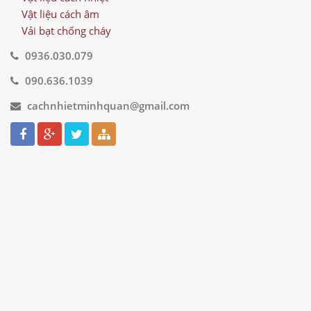
Vật liệu cách âm
Vải bạt chống cháy
0936.030.079
090.636.1039
cachnhietminhquan@gmail.com