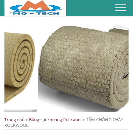
TRANG CHỦ
SẢN PHẨM
ỨNG DỤNG
HƯỚNG DẪN
KIẾN THỨC
LIÊN HỆ
Trang chủ
»
Bông sợi khoáng Rockwool
»
TẤM CHỐNG CHÁY
ROCKWOOL