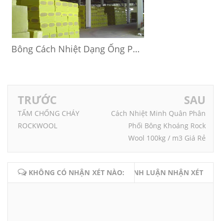
Bông Cách Nhiệt Dạng Ống Phi 60mm Dày 25mm – 50mm
TRƯỚC
SAU
TẤM CHỐNG CHÁY
Cách Nhiệt Minh Quân Phân
ROCKWOOL
Phối Bông Khoáng Rock
Wool 100kg / m3 Giá Rẻ
KHÔNG CÓ NHẬN XÉT NÀO:
BÌNH LUẬN NHẬN XÉT